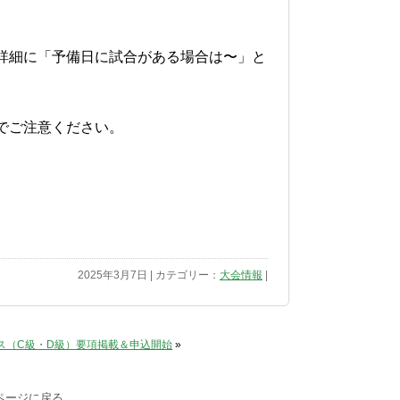
詳細に「予備日に試合がある場合は〜」と
でご注意ください。
2025年3月7日 | カテゴリー：
大会情報
|
ルス（C級・D級）要項掲載＆申込開始
»
ページに戻る