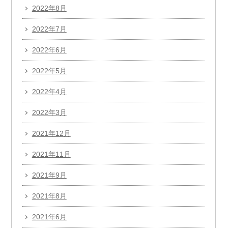
2022年8月
2022年7月
2022年6月
2022年5月
2022年4月
2022年3月
2021年12月
2021年11月
2021年9月
2021年8月
2021年6月