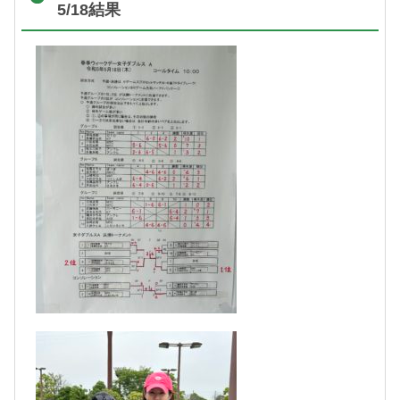
5/18結果