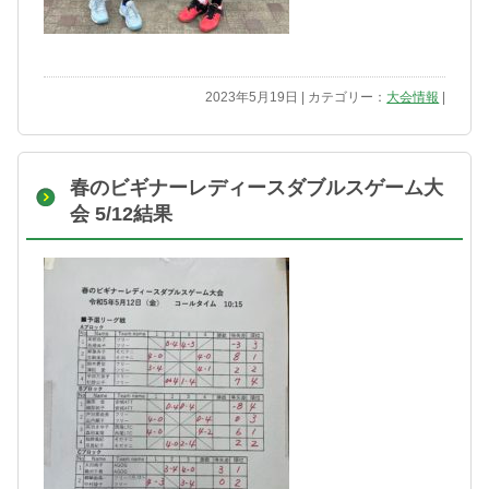
2023年5月19日 | カテゴリー：
大会情報
|
春のビギナーレディースダブルスゲーム大
会 5/12結果