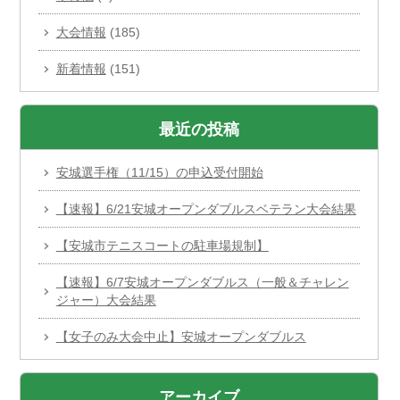
大会情報
(185)
新着情報
(151)
最近の投稿
安城選手権（11/15）の申込受付開始
【速報】6/21安城オープンダブルスベテラン大会結果
【安城市テニスコートの駐車場規制】
【速報】6/7安城オープンダブルス（一般＆チャレン
ジャー）大会結果
【女子のみ大会中止】安城オープンダブルス
アーカイブ