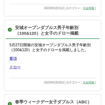
2023年5月21日 | カテゴリー：
大会情報
|
安城オープンダブルス男子年齢別
（100&120）と女子のドロー掲載
5月27日開催の安城オープンダブルス男子年齢別
（100&120）と女子のドローを掲載しました。
要項
ドロー
2023年5月20日 | カテゴリー：
大会情報
|
春季ウィークデー女子ダブルス（ABC）