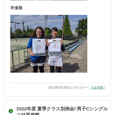
準優勝
2023年5月28日 | カテゴリー：
大会情報
|
2022年度 夏季クラス別例会Ⅰ 男子Cシングル