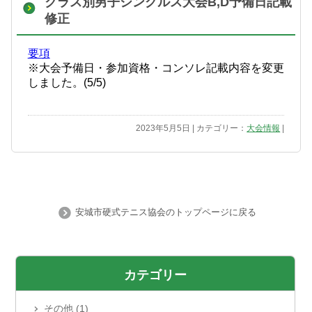
クラス別男子シングルス大会B,D予備日記載
修正
要項
※大会予備日・参加資格・コンソレ記載内容を変更
しました。(5/5)
2023年5月5日 | カテゴリー：
大会情報
|
安城市硬式テニス協会のトップページに戻る
カテゴリー
その他
(1)